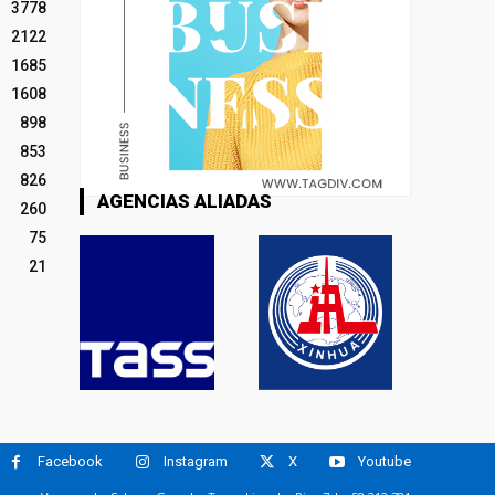
3778
2122
1685
1608
898
853
826
AGENCIAS ALIADAS
260
75
21
Facebook
Instagram
X
Youtube