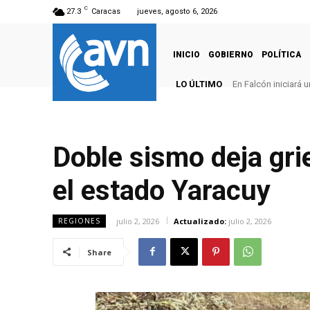
C
27.3
Caracas
jueves, agosto 6, 2026
INICIO
GOBIERNO
POLÍTICA
LO ÚLTIMO
En Falcón iniciará
Doble sismo deja gri
el estado Yaracuy
julio 2, 2026
Actualizado:
julio 2, 2026
REGIONES
Share