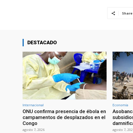
Share
DESTACADO
Internacional
Economía
ONU confirma presencia de ébola en
Asobanca
campamentos de desplazados en el
subsidios
Congo
damnific
agosto 7, 2026
agosto 7, 202