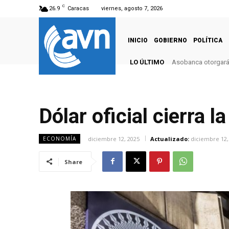
C
26.9
Caracas
viernes, agosto 7, 2026
INICIO
GOBIERNO
POLÍTICA
LO ÚLTIMO
Asobanca otorgará 
Dólar oficial cierra 
diciembre 12, 2025
Actualizado:
diciembre 12,
ECONOMÍA
Share