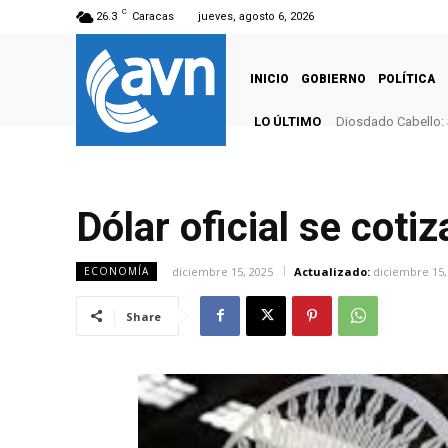
C
26.3
Caracas
jueves, agosto 6, 2026
INICIO
GOBIERNO
POLÍTICA
LO ÚLTIMO
Diosdado Cabello: 
Dólar oficial se coti
diciembre 15, 2025
Actualizado:
diciembre 15,
ECONOMÍA
Share