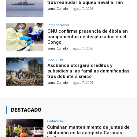
tras reanudar bloqueo naval a Irán
Janna Corredor
-
agosto 7, 2026
Internacional
ONU confirma presencia de ébola en
campamentos de desplazados en el
Congo
Janna Corredor
-
agosto 7, 2026
Economía
Asobanca otorgará créditos y
subsidios a las familias damnificadas
tras doblete sísmico
Janna Corredor
-
agosto 7, 2026
DESTACADO
Gobierno
Culminan mantenimiento de juntas de
dilatación en la autopista Caracas -