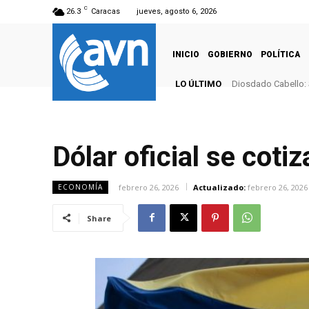
C
26.3
Caracas
jueves, agosto 6, 2026
INICIO
GOBIERNO
POLÍTICA
LO ÚLTIMO
Diosdado Cabello: 
Dólar oficial se coti
febrero 26, 2026
Actualizado:
febrero 26, 2026
ECONOMÍA
Share