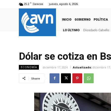
C
25.2
Caracas
jueves, agosto 6, 2026
INICIO
GOBIERNO
POLÍTICA
LO ÚLTIMO
Diosdado Cabello: 
Dólar se cotiza en Bs
diciembre 17, 2024
Actualizado:
diciembre 17,
ECONOMÍA
Share