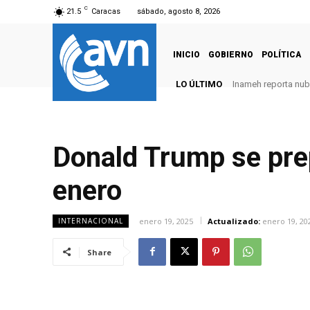
C
21.5
Caracas
sábado, agosto 8, 2026
INICIO
GOBIERNO
POLÍTICA
LO ÚLTIMO
Inameh reporta nubo
Donald Trump se prep
enero
enero 19, 2025
Actualizado:
enero 19, 20
INTERNACIONAL
Share