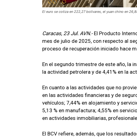
El euro se cotiza en 222,27 bolívares, el yuan chino en 26,88,
Caracas, 23 Jul. AVN.-
El Producto Intern
mes de julio de 2025, con respecto al se
proceso de recuperación iniciado hace má
En el segundo trimestre de este año, la i
la actividad petrolera y de 4,41% en la act
En cuanto a las actividades que no provi
en las actividades financieras y de segur
vehículos; 7,44% en alojamiento y servi
5,13 % en manufactura; 4,55% en servicio
en actividades inmobiliarias, profesionale
El BCV refiere, además, que los resultad