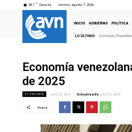
C
28.7
Caracas
viernes, agosto 7, 2026
INICIO
GOBIERNO
POLÍTICA
LO ÚLTIMO
Comisión Presidenci
Economía venezolana
de 2025
julio 23, 2025
Actualizado:
julio 23, 2025
ECONOMÍA
Share