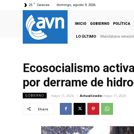
C
25
Caracas
domingo, agosto 9, 2026
INICIO
GOBIERNO
POLÍTICA
LO ÚLTIMO
Mandataria venezola
Ecosocialismo activa
por derrame de hidro
mayo 11, 2026
Actualizado:
mayo 11, 2026
GOBIERNO
Share