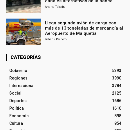
canales alternativos de la banca
Andrea Teixeira
Llega segundo avión de carga con
más de 13 toneladas de mercancía al
Aeropuerto de Maiquetía
Yohenli Pacheco
CATEGORÍAS
Gobierno
5393
Regiones
3990
Internacional
3784
Social
2125
Deportes
1686
Política
1610
Economía
898
Cultura
854