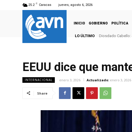
C
25.2
Caracas
jueves, agosto 6, 2026
INICIO
GOBIERNO
POLÍTICA
LO ÚLTIMO
Diosdado Cabello: 
EEUU dice que manten
enero 3, 2026
Actualizado:
enero 3, 2026
INTERNACIONAL
Share