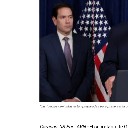
"Las fuerzas conjuntas están preparadas para preservar la p
Caracas, 03 Ene. AVN.-
El secretario de 