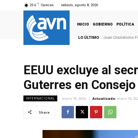
C
25.6
Caracas
sábado, agosto 8, 2026
INICIO
GOBIERNO
POLÍTICA
LO ÚLTIMO
Juan Crisóstomo F
EEUU excluye al secr
Guterres en Consejo
enero 19, 2026
Actualizado:
enero 19, 20
INTERNACIONAL
Share