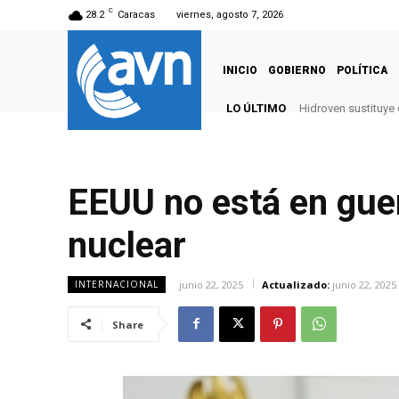
C
28.2
Caracas
viernes, agosto 7, 2026
INICIO
GOBIERNO
POLÍTICA
LO ÚLTIMO
Hidroven sustituye
EEUU no está en guer
nuclear
junio 22, 2025
Actualizado:
junio 22, 2025
INTERNACIONAL
Share