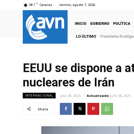
C
28.7
Caracas
viernes, agosto 7, 2026
INICIO
GOBIERNO
POLÍTICA
LO ÚLTIMO
Presidenta Rodrígu
EEUU se dispone a a
nucleares de Irán
julio 28, 2025
Actualizado:
julio 28, 2025
INTERNACIONAL
Share