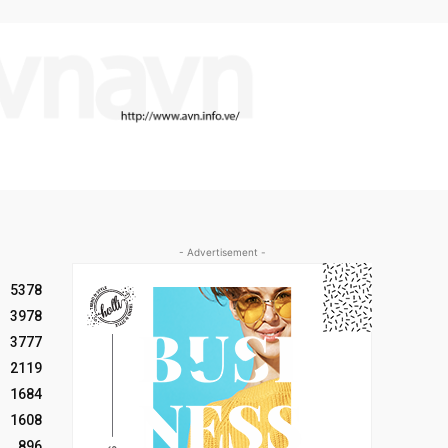
- Advertisement -
5378
3978
3777
2119
1684
1608
896