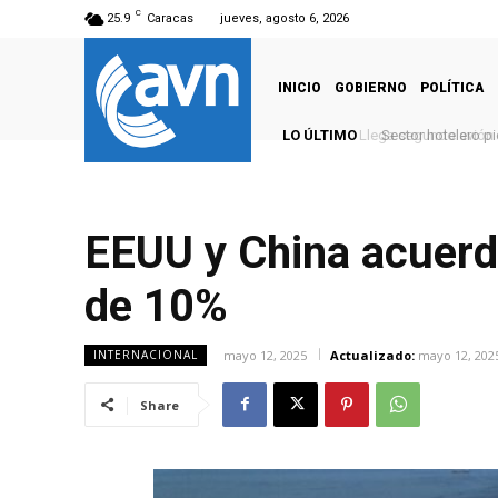
C
25.9
Caracas
jueves, agosto 6, 2026
INICIO
GOBIERNO
POLÍTICA
LO ÚLTIMO
Sector hotelero pid
EEUU y China acuerd
de 10%
mayo 12, 2025
Actualizado:
mayo 12, 202
INTERNACIONAL
Share