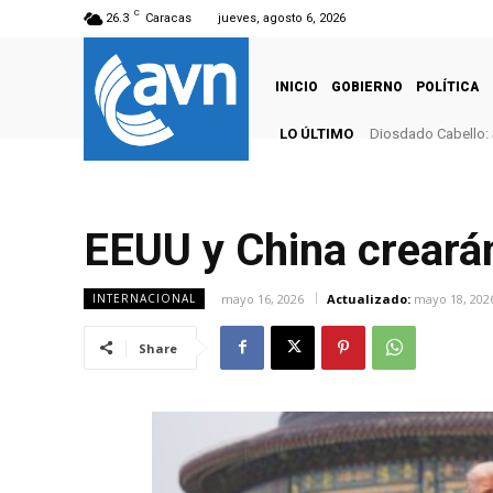
C
26.3
Caracas
jueves, agosto 6, 2026
INICIO
GOBIERNO
POLÍTICA
LO ÚLTIMO
Diosdado Cabello: 
EEUU y China creará
mayo 16, 2026
Actualizado:
mayo 18, 202
INTERNACIONAL
Share