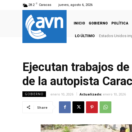
C
28.2
Caracas
jueves, agosto 6, 2026
INICIO
GOBIERNO
POLÍTICA
LO ÚLTIMO
Estados Unidos imp
Ejecutan trabajos de
de la autopista Cara
enero 10, 2026
Actualizado:
enero 10, 2026
GOBIERNO
Share