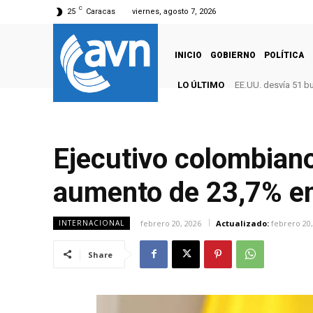
C
25
Caracas
viernes, agosto 7, 2026
INICIO
GOBIERNO
POLÍTICA
LO ÚLTIMO
EE.UU. desvía 51 b
Ejecutivo colombian
aumento de 23,7% en
febrero 20, 2026
Actualizado:
febrero 20,
INTERNACIONAL
Share