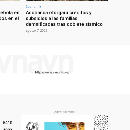
Economía
 ébola en
Asobanca otorgará créditos y
os en el
subsidios a las familias
damnificadas tras doblete sísmico
agosto 7, 2026
- Advertisement -
5410