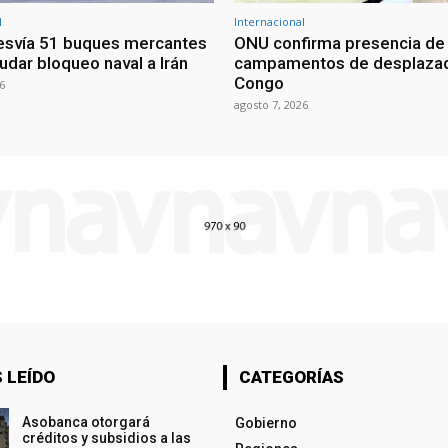
l
Internacional
esvía 51 buques mercantes
ONU confirma presencia de
udar bloqueo naval a Irán
campamentos de desplazad
Congo
6
agosto 7, 2026
 LEÍDO
CATEGORÍAS
Asobanca otorgará
Gobierno
créditos y subsidios a las