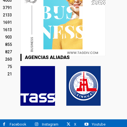
4003
3791
2133
1691
1613
903
855
827
AGENCIAS ALIADAS
260
75
21
Facebook
Instagram
X
Youtube