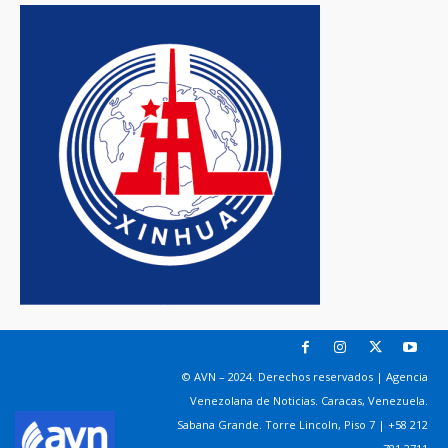
© AVN – 2024. Derechos reservados | Agencia
Venezolana de Noticias. Caracas, Venezuela.
Sabana Grande. Torre Lincoln, Piso 7 | +58 212