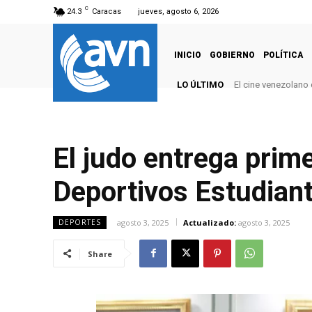
C
24.3
Caracas
jueves, agosto 6, 2026
INICIO
GOBIERNO
POLÍTICA
LO ÚLTIMO
El cine venezolano
El judo entrega prim
Deportivos Estudiant
agosto 3, 2025
Actualizado:
agosto 3, 2025
DEPORTES
Share