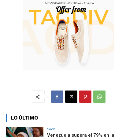
LO ÚLTIMO
Social
Venezuela supera el 79% en la