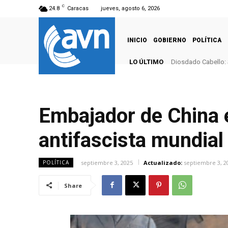
C
24.8
Caracas
jueves, agosto 6, 2026
INICIO
GOBIERNO
POLÍTICA
LO ÚLTIMO
Diosdado Cabello: 
Embajador de China 
antifascista mundial
septiembre 3, 2025
Actualizado:
septiembre 3, 2
POLÍTICA
Share