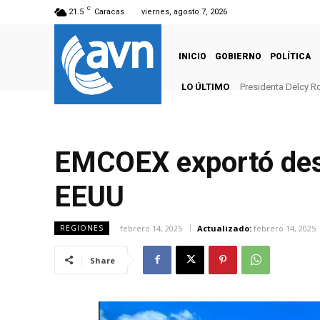
C
21.5
Caracas
viernes, agosto 7, 2026
INICIO
GOBIERNO
POLÍTICA
LO ÚLTIMO
Presidenta Delcy R
EMCOEX exportó desd
EEUU
febrero 14, 2025
Actualizado:
febrero 14, 2025
REGIONES
Share