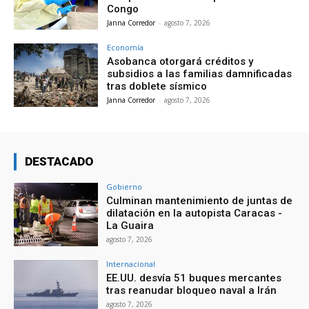
Congo
Janna Corredor
-
agosto 7, 2026
Economía
Asobanca otorgará créditos y
subsidios a las familias damnificadas
tras doblete sísmico
Janna Corredor
-
agosto 7, 2026
DESTACADO
Gobierno
Culminan mantenimiento de juntas de
dilatación en la autopista Caracas -
La Guaira
agosto 7, 2026
Internacional
EE.UU. desvía 51 buques mercantes
tras reanudar bloqueo naval a Irán
agosto 7, 2026