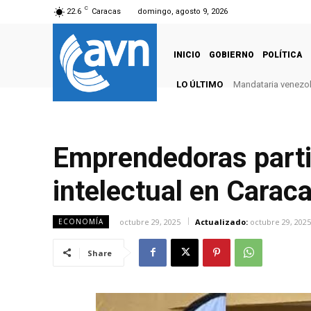
C
22.6
Caracas
domingo, agosto 9, 2026
INICIO
GOBIERNO
POLÍTICA
LO ÚLTIMO
Mandataria venezola
Emprendedoras partic
intelectual en Carac
octubre 29, 2025
Actualizado:
octubre 29, 2025
ECONOMÍA
Share