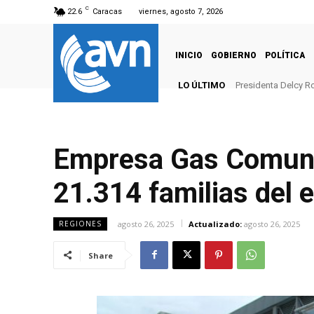
C
22.6
Caracas
viernes, agosto 7, 2026
INICIO
GOBIERNO
POLÍTICA
LO ÚLTIMO
Presidenta Delcy Ro
Empresa Gas Comuna
21.314 familias del 
agosto 26, 2025
Actualizado:
agosto 26, 2025
REGIONES
Share