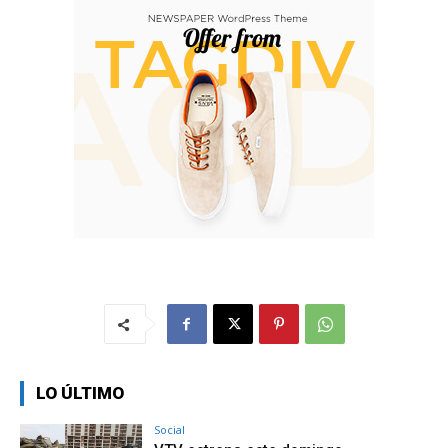
LO ÚLTIMO
Social