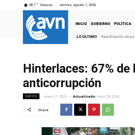
C
28.7
Caracas
viernes, agosto 7, 2026
INICIO
GOBIERNO
POLÍTICA
LO ÚLTIMO
Reactivación de po
Hinterlaces: 67% de
anticorrupción
mayo 27, 2026
Actualizado:
mayo 28, 2026
DATOS
Share