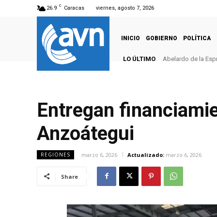
C
26.9
Caracas
viernes, agosto 7, 2026
INICIO
GOBIERNO
POLÍTICA
LO ÚLTIMO
Abelardo de la Esp
Entregan financiami
Anzoátegui
marzo 6, 2026
Actualizado:
marzo 6, 2026
REGIONES
Share