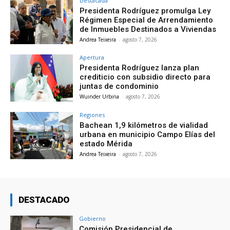
Destacada
Presidenta Rodríguez promulga Ley
Régimen Especial de Arrendamiento
de Inmuebles Destinados a Viviendas
Andrea Teixeira
-
agosto 7, 2026
Apertura
Presidenta Rodríguez lanza plan
crediticio con subsidio directo para
juntas de condominio
Wuinder Urbina
-
agosto 7, 2026
Regiones
Bachean 1,9 kilómetros de vialidad
urbana en municipio Campo Elías del
estado Mérida
Andrea Teixeira
-
agosto 7, 2026
DESTACADO
Gobierno
Comisión Presidencial de