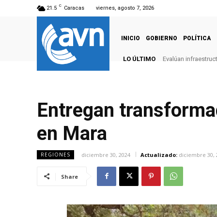
C
21.5
Caracas
viernes, agosto 7, 2026
INICIO
GOBIERNO
POLÍTICA
LO ÚLTIMO
Evalúan infraestruc
Entregan transformad
en Mara
diciembre 30, 2024
Actualizado:
diciembre 30, 
REGIONES
Share