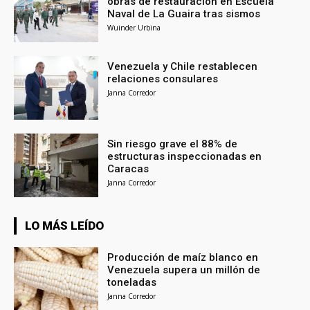
obras de restauración en Escuela
Naval de La Guaira tras sismos
Wuinder Urbina
Venezuela y Chile restablecen
relaciones consulares
Janna Corredor
Sin riesgo grave el 88% de
estructuras inspeccionadas en
Caracas
Janna Corredor
LO MÁS LEÍDO
Producción de maíz blanco en
Venezuela supera un millón de
toneladas
Janna Corredor