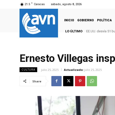
C
21.5
Caracas
sábado, agosto 8, 2026
INICIO
GOBIERNO
POLÍTICA
LO ÚLTIMO
EE.UU. desvía 51 b
Ernesto Villegas in
julio 25, 2025
Actualizado:
julio 25, 2025
CULTURA
Share