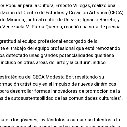
er Popular para la Cultura, Ernesto Villegas, realizó una
ilitación del Centro de Estudios y Creación Artística (CECA)
o Miranda, junto al rector de Unearte, Ignacio Barreto, y
a Venezuela Mi Patria Querida, reseñó una nota de prensa.
 gratitud al equipo profesional encargado de la
e el trabajo del equipo profesional que está remozando
mos detectado unas grandes potencialidades que tiene
ncluso en otras áreas del arte y la cultura”, indicó.
 estratégica del CECA Modesta Bor, resaltando su
 formación artística y en el impulso de nuevas dinámicas
d para desarrollar formas innovadoras de promoción de la
ias de autosustentabilidad de las comunidades culturales”,
je a los jóvenes, invitándolos a sumar sus talentos a la
 empujando el país con las artes, con el gran poder de la