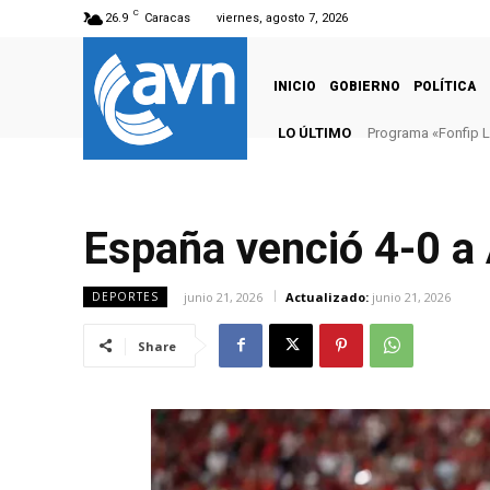
C
26.9
Caracas
viernes, agosto 7, 2026
INICIO
GOBIERNO
POLÍTICA
LO ÚLTIMO
Programa «Fonfip L
España venció 4-0 a 
junio 21, 2026
Actualizado:
junio 21, 2026
DEPORTES
Share