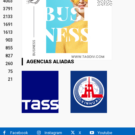
4003
3791
2133
1691
1613
903
855
827
AGENCIAS ALIADAS
260
75
21
Facebook
Instagram
X
Youtube