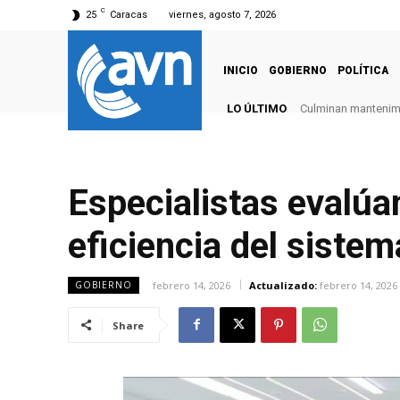
C
25
Caracas
viernes, agosto 7, 2026
INICIO
GOBIERNO
POLÍTICA
LO ÚLTIMO
Culminan mantenimie
Especialistas evalúa
eficiencia del sistem
febrero 14, 2026
Actualizado:
febrero 14, 2026
GOBIERNO
Share