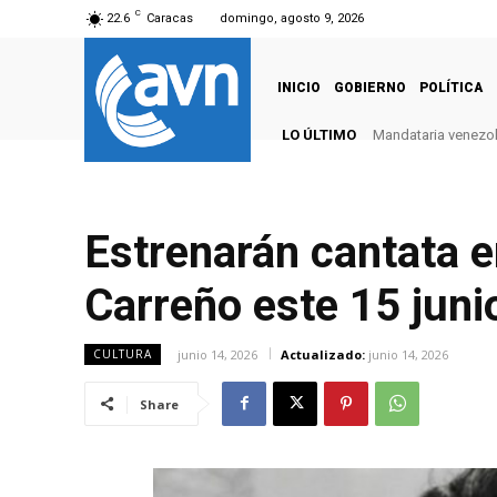
C
22.6
Caracas
domingo, agosto 9, 2026
INICIO
GOBIERNO
POLÍTICA
LO ÚLTIMO
Mandataria venezola
Estrenarán cantata e
Carreño este 15 juni
junio 14, 2026
Actualizado:
junio 14, 2026
CULTURA
Share