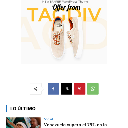
LO ÚLTIMO
Social
Venezuela supera el 79% en la