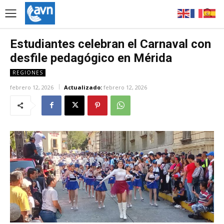
Estudiantes celebran el Carnaval con
desfile pedagógico en Mérida
REGIONES
febrero 12, 2026
Actualizado:
febrero 12, 2026