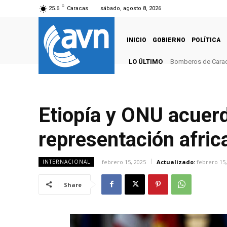
C
25.6
Caracas
sábado, agosto 8, 2026
INICIO
GOBIERNO
POLÍTICA
LO ÚLTIMO
Bomberos de Caracas
Etiopía y ONU acuerd
representación afric
febrero 15, 2025
Actualizado:
febrero 15,
INTERNACIONAL
Share