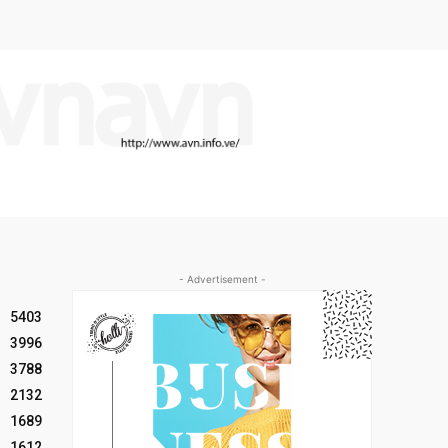
- Advertisement -
5403
3996
3788
2132
1689
1612