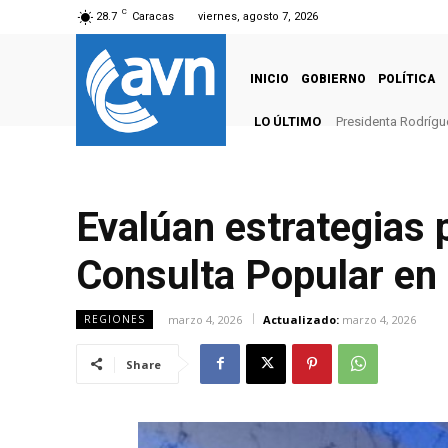
C
28.7
Caracas
viernes, agosto 7, 2026
INICIO
GOBIERNO
POLÍTICA
LO ÚLTIMO
Presidenta Rodrígu
Evalúan estrategias 
Consulta Popular en
marzo 4, 2026
Actualizado:
marzo 4, 2026
REGIONES
Share