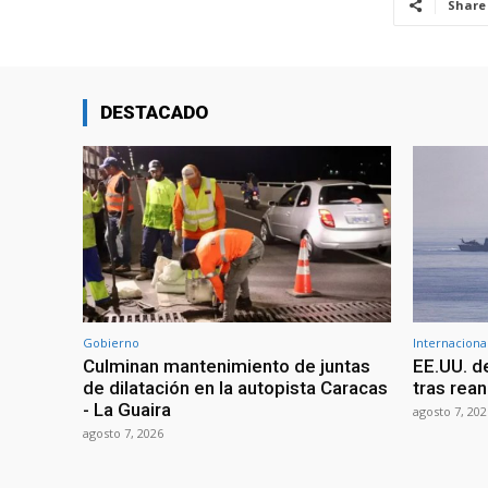
Share
DESTACADO
Gobierno
Internaciona
Culminan mantenimiento de juntas
EE.UU. d
de dilatación en la autopista Caracas
tras rean
- La Guaira
agosto 7, 202
agosto 7, 2026