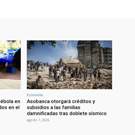
Economía
 ébola en
Asobanca otorgará créditos y
os en el
subsidios a las familias
damnificadas tras doblete sísmico
agosto 7, 2026