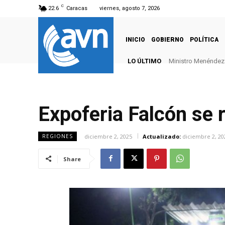
C
22.6
Caracas
viernes, agosto 7, 2026
INICIO
GOBIERNO
POLÍTICA
LO ÚLTIMO
Ministro Menéndez: 
Expoferia Falcón se r
diciembre 2, 2025
Actualizado:
diciembre 2, 20
REGIONES
Share