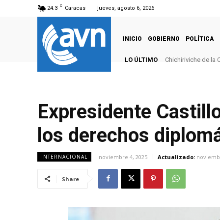
C
24.3
Caracas
jueves, agosto 6, 2026
INICIO
GOBIERNO
POLÍTICA
LO ÚLTIMO
Chichiriviche de la
Expresidente Castill
los derechos diplom
noviembre 4, 2025
Actualizado:
noviembr
INTERNACIONAL
Share