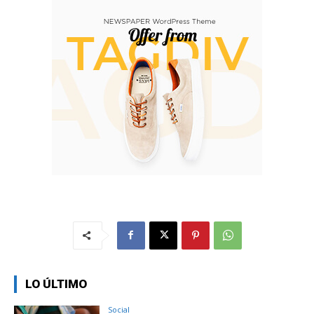
LO ÚLTIMO
Social