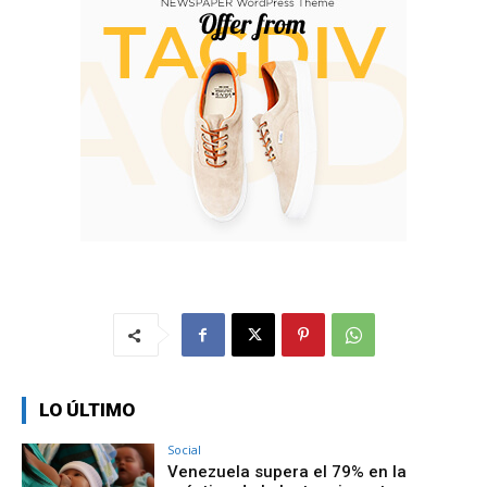
LO ÚLTIMO
Social
Venezuela supera el 79% en la