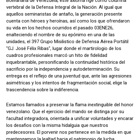
Bolivariana de Venezuela, este axioma rige como columna
vertebral de la Defensa Integral de la Nación. Al igual que
aquellos seminaristas de antaño, la generación presente
cuenta con héroes y heroínas, así como los que ofrendaron
su vida en los hechos ocurridos el pasado 03ENE26,
enalteciendo el nombre de su epónimo en una de las
unidades, el 397 Grupo Misilistico de Defensa Aérea Portátil
"GJ. José Félix Ribas", lugar donde el martirologio de los
cuadros profesionales marcó un hito de fidelidad
inquebrantable, personificando la continuidad histórica del
sacrificio por la independencia y autodeterminación. Su
entrega es el reflejo de una juventud que, ante las agresiones
asimétricas y los intentos de fragmentación social, elige la
trascendencia sobre la indiferencia.
Estamos llamados a preservar la flama inextinguible del honor
venezolano. Que el ejercicio del mando se distinga por su
facultad integradora, orientada a unificar voluntades y encarar
los desafios con la misma hidalguia que nuestros
predecesores. El porvenir nos pertenece en la medida en que
mantengamos la lealtad hacia el patrimonio de lucha.