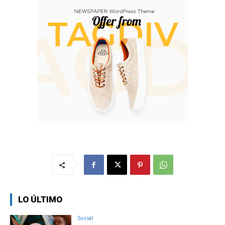
LO ÚLTIMO
Social