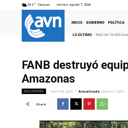
C
24.3
Caracas
viernes, agosto 7, 2026
INICIO
GOBIERNO
POLÍTICA
LO ÚLTIMO
Más de 13.000 tone
FANB destruyó equipo
Amazonas
enero 30, 2026
Actualizado:
febrero 1, 2026
SEGURIDAD
Share