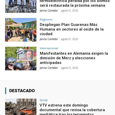
termoeléctrica perdida por los sismos
será restaurada la próxima semana
Janna Corredor
-
agosto 9, 2026
Regiones
Despliegan Plan Guarenas Más
Humana en sectores al oeste de la
ciudad
Janna Corredor
-
agosto 9, 2026
Internacional
Manifestantes en Alemania exigen la
dimisión de Merz y elecciones
anticipadas
Janna Corredor
-
agosto 9, 2026
DESTACADO
Social
VTV estrena este domingo
documental que revisa la cobertura
mediática tras los terremotos