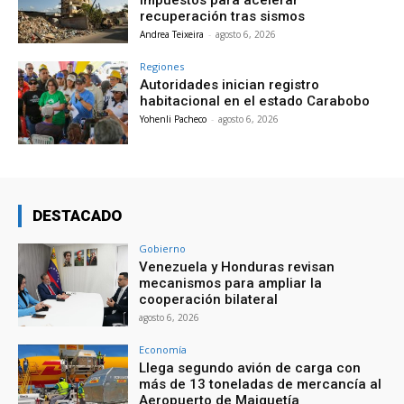
impuestos para acelerar
recuperación tras sismos
Andrea Teixeira
-
agosto 6, 2026
Regiones
Autoridades inician registro
habitacional en el estado Carabobo
Yohenli Pacheco
-
agosto 6, 2026
DESTACADO
Gobierno
Venezuela y Honduras revisan
mecanismos para ampliar la
cooperación bilateral
agosto 6, 2026
Economía
Llega segundo avión de carga con
más de 13 toneladas de mercancía al
Aeropuerto de Maiquetía